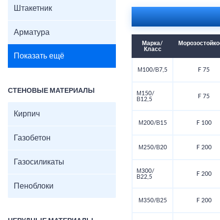
Штакетник
Арматура
Марка/
Морозостойко
Класс
Показать ещё
М100/В7,5
F 75
СТЕНОВЫЕ МАТЕРИАЛЫ
М150/
F 75
В12,5
Кирпич
М200/В15
F 100
Газобетон
М250/В20
F 200
Газосиликаты
М300/
F 200
В22,5
Пеноблоки
М350/В25
F 200