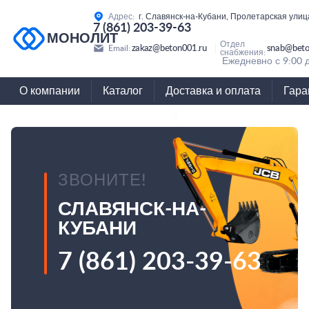
Адрес:
г. Славянск-на-Кубани, Пролетарская улиц
7 (861) 203-39-63
МОНОЛИТ
Отдел
zakaz@beton001.ru
snab@beto
Email:
снабжения:
Ежедневно с 9:00 
О компании
Каталог
Доставка и оплата
Гара
ЗВОНИТЕ!
СЛАВЯНСК-НА-
КУБАНИ
7 (861) 203-39-63