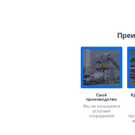
Преи
Своё
К
производство
Мы не пользуемся
услугами
посредников
пр
в