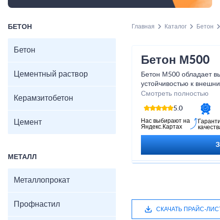
БЕТОН
Главная
Каталог
Бетон
Бетон
Бетон М500
Цементный раствор
Бетон М500 обладает в
устойчивостью к внешни
идеальным выбором для
Смотреть полностью
Керамзитобетон
стен, плит и других кон
5.0
производится с исполь
технологий и строго ко
Нас выбирают на
Цемент
Гарант
Яндекс.Картах
качеств
производства, чтобы га
качество. Приобретая б
уверены в его надежнос
МЕТАЛЛ
возможность создать кр
помощью нашего бетон
Металлопрокат
Профнастил
СКАЧАТЬ ПРАЙС-ЛИС