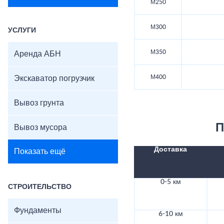
М250
М300
УСЛУГИ
М350
Аренда АБН
М400
Экскаватор погрузчик
Вывоз грунта
П
Вывоз мусора
Доставка
Показать ещё
0-5 км
СТРОИТЕЛЬСТВО
Фундаменты
6-10 км