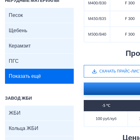
НЕРУДНЫЕ МАТЕРИАЛЫ
М400/В30
F 300
Песок
М450/В35
F 300
Щебень
М500/В40
F 300
Керамзит
Про
ПГС
СКАЧАТЬ ПРАЙС-ЛИС
Показать ещё
ЗАВОД ЖБИ
-5 °C
ЖБИ
100 руб/куб
Кольца ЖБИ
Цен