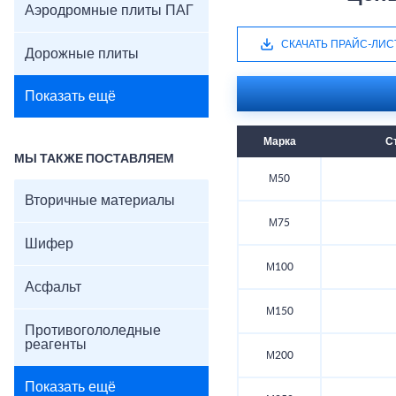
Аэродромные плиты ПАГ
СКАЧАТЬ ПРАЙС-ЛИС
Дорожные плиты
Показать ещё
Марка
С
МЫ ТАКЖЕ ПОСТАВЛЯЕМ
М50
Вторичные материалы
М75
Шифер
М100
Асфальт
М150
Противогололедные
реагенты
М200
Показать ещё