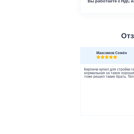
Вы работаете с НДС и
Отз
Максимов Семён
Кирпичи купил для стройки г
нормальная за такое хорошее
тоже решил такие брать. Теп