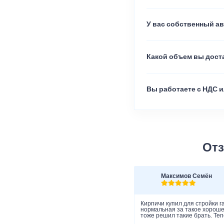
У вас собственный а
Какой объем вы доста
Вы работаете с НДС и
Отз
Максимов Семён
Кирпичи купил для стройки г
нормальная за такое хорошее
тоже решил такие брать. Теп