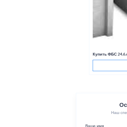
Купить ФБС 24.6.
Ос
Наш спе
Ваше имя