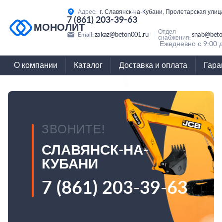
Адрес:
г. Славянск-на-Кубани, Пролетарская улиц
7 (861) 203-39-63
МОНОЛИТ
Отдел
zakaz@beton001.ru
snab@beto
Email:
снабжения:
Ежедневно с 9:00 
О компании
Каталог
Доставка и оплата
Гара
ЗВОНИТЕ!
СЛАВЯНСК-НА-
КУБАНИ
7 (861) 203-39-63