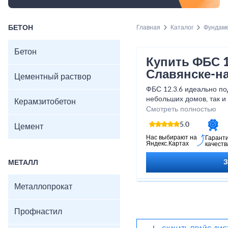
БЕТОН
Главная
Каталог
Фундам
Бетон
Купить ФБС 1
Славянске-н
Цементный раствор
ФБС 12.3.6 идеально по
небольших домов, так 
Керамзитобетон
объектов. Благодаря св
Смотреть полностью
точным размерам, они л
5.0
Цемент
что упрощает и ускоряе
сомневайтесь в качеств
Нас выбирают на
Гарант
Яндекс.Картах
качеств
гарантируем, что они пр
обеспечивая надежность
МЕТАЛЛ
Обратитесь к нам сегод
с надежными фундамент
Металлопрокат
Профнастил