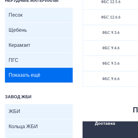
НЕРУДНЫЕ МАТЕРИАЛЫ
ФБС 12.5.6
Песок
ФБС 12.6.6
Щебень
ФБС 9.3.6
Керамзит
ФБС 9.4.6
ПГС
ФБС 9.5.6
Показать ещё
ФБС 9.6.6
ЗАВОД ЖБИ
П
ЖБИ
Доставка
Кольца ЖБИ