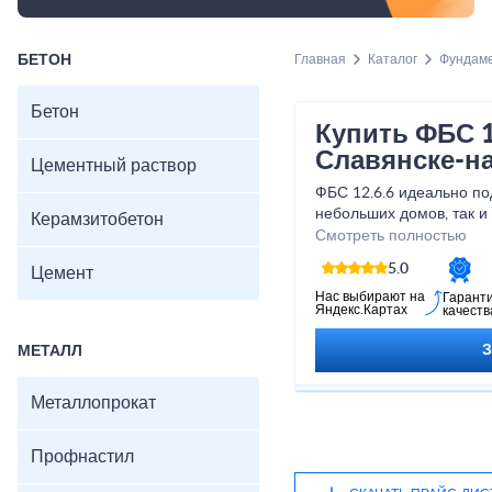
БЕТОН
Главная
Каталог
Фундам
Бетон
Купить ФБС 1
Славянске-н
Цементный раствор
ФБС 12.6.6 идеально по
небольших домов, так 
Керамзитобетон
объектов. Приобретая 
Смотреть полностью
получаете надежное и 
5.0
Цемент
вашего строительства.
Нас выбирают на
Гарант
Яндекс.Картах
качеств
МЕТАЛЛ
Металлопрокат
Профнастил