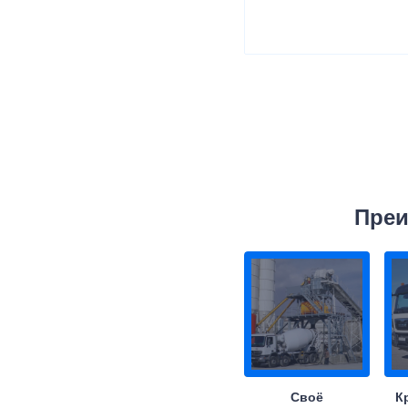
Преи
Своё
К