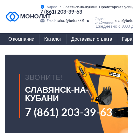
Адрес:
г. Славянск-на-Кубани, Пролетарская улиц
7 (861) 203-39-63
МОНОЛИТ
Отдел
zakaz@beton001.ru
snab@beto
Email:
снабжения:
Ежедневно с 9:00 
О компании
Каталог
Доставка и оплата
Гара
ЗВОНИТЕ!
СЛАВЯНСК-НА-
КУБАНИ
7 (861) 203-39-63