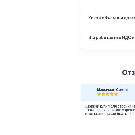
Какой объем вы доста
Вы работаете с НДС и
Отз
Максимов Семён
Кирпичи купил для стройки г
нормальная за такое хорошее
тоже решил такие брать. Теп