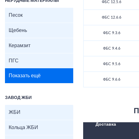
НЕРУДНЫЕ МАТЕРИАЛЫ
ФБС 12.5.6
Песок
ФБС 12.6.6
Щебень
ФБС 9.3.6
Керамзит
ФБС 9.4.6
ПГС
ФБС 9.5.6
Показать ещё
ФБС 9.6.6
ЗАВОД ЖБИ
П
ЖБИ
Доставка
Кольца ЖБИ