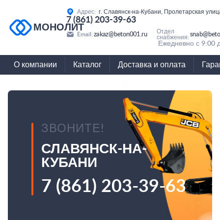
Адрес:
г. Славянск-на-Кубани, Пролетарская улиц
7 (861) 203-39-63
МОНОЛИТ
Отдел
zakaz@beton001.ru
snab@beto
Email:
снабжения:
Ежедневно с 9:00 
О компании
Каталог
Доставка и оплата
Гара
ЗВОНИТЕ!
СЛАВЯНСК-НА-
КУБАНИ
7 (861) 203-39-63