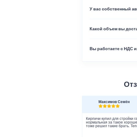
У вас собственный а
Какой объем вы доста
Вы работаете с НДС и
Отз
Максимов Семён
Кирпичи купил для стройки г
нормальная за такое хорошее
тоже решил такие брать. Теп