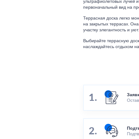
ультрафиолетовых лучей и 
первоначальный вид на пр
Террасная доска легко мон
на закрытых террасах. Он
участку элегантность и уют
Выбирайте террасную доск
наслаждайтесь отдыхом на
Заяв
Остав
Подт
Подтв