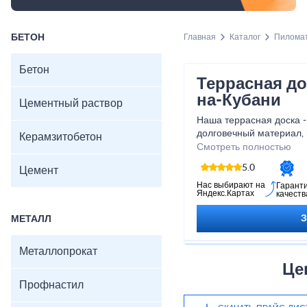
БЕТОН
Главная
Каталог
Пилома
Бетон
Террасная до
на-Кубани
Цементный раствор
Наша террасная доска -
долговечный материал, 
Керамзитобетон
который придаст вашей
Смотреть полностью
элегантность. Благодар
5.0
Цемент
разнообразию оттенков
вариант, который подчер
Нас выбирают на
Гарант
Яндекс.Картах
качеств
атмосферу уюта и комф
насладиться красотой и
МЕТАЛЛ
террасной доски и прев
настоящий райский угол
Металлопрокат
Це
Профнастил