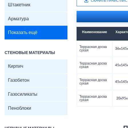
СКАЧАТЬ ПРАЙС-ЛИС
Штакетник
Арматура
Показать ещё
Наименование
Характ
Террасная доска
36x145
сухая
СТЕНОВЫЕ МАТЕРИАЛЫ
Террасная доска
45x145
Кирпич
сухая
Газобетон
Террасная доска
45x145
сухая
Газосиликаты
Террасная доска
20x95x
сухая
Пеноблоки