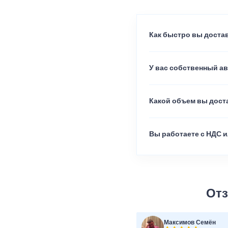
Как быстро вы достав
У вас собственный а
Какой объем вы доста
Вы работаете с НДС и
Отз
Максимов Семён