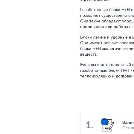
Газобетонные блоки Н+Н о
позволяет существенно сн
Они также обладают хорош
проживания или работы в 
Блоки легкие и удобные в 
Они имеют ровные поверхн
блоки Н+Н экологически чи
веществ.
Если вы ищете надежный и
газобетонные блоки Н+Н -
теплоизоляцию и долговеч
Заяв
Остав