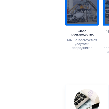
Своё
К
производство
Мы не пользуемся
услугами
посредников
пр
в