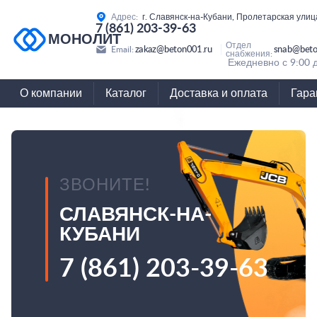
Адрес:
г. Славянск-на-Кубани, Пролетарская улиц
7 (861) 203-39-63
МОНОЛИТ
Отдел
zakaz@beton001.ru
snab@beto
Email:
снабжения:
Ежедневно с 9:00 
О компании
Каталог
Доставка и оплата
Гара
ЗВОНИТЕ!
СЛАВЯНСК-НА-
КУБАНИ
7 (861) 203-39-63