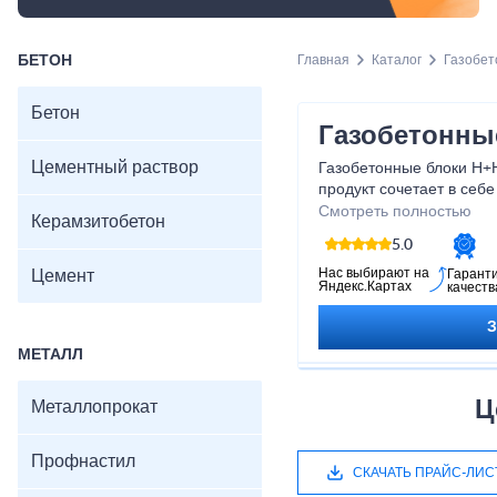
БЕТОН
Главная
Каталог
Газобет
Бетон
Газобетонны
Цементный раствор
Газобетонные блоки Н+Н 
продукт сочетает в себе
обеспечивая надежную к
Смотреть полностью
Керамзитобетон
монтаже. Будьте уверен
5.0
блоки Н+Н, вы получает
материал, который прос
Нас выбирают на
Цемент
Гарант
Яндекс.Картах
качеств
откладывайте свои стро
приобретайте газобетон
начинайте строить свою
МЕТАЛЛ
Ц
Металлопрокат
Профнастил
СКАЧАТЬ ПРАЙС-ЛИС