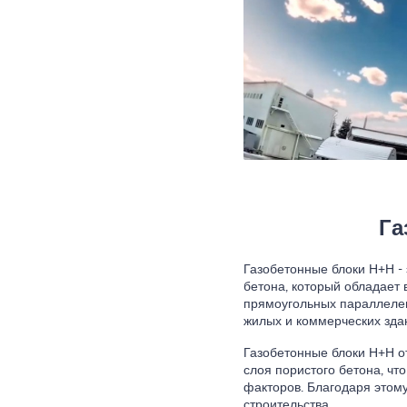
Га
Газобетонные блоки Н+Н - 
бетона, который обладает
прямоугольных параллелеп
жилых и коммерческих зда
Газобетонные блоки Н+Н о
слоя пористого бетона, чт
факторов. Благодаря этом
строительства.