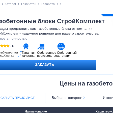
Каталог
Газобетон
Газобетон СК
зобетонные блоки СтройКомплект
рады представить вам газобетонные блоки от компании
ойКомплект - надежное решение для вашего строительства.
годаря использованию газобетона от СтройКомплект, вы
треть полностью
чите надежное и долговечное строение, которое будет радовать
5.0
и вашу семью на протяжении многих лет. Приобретайте
обетонные блоки СтройКомплект и создавайте комфортное и
выбирают на
Гарантия
Собственное
Собственный
кс.Картах
качества
производство
автопарк
пасное пространство для жизни и работы!
ЗАКАЗАТЬ
Цены на газобето
Выбрано товаров:
Итого
СКАЧАТЬ ПРАЙС-ЛИСТ
0
Наименование
Характерис