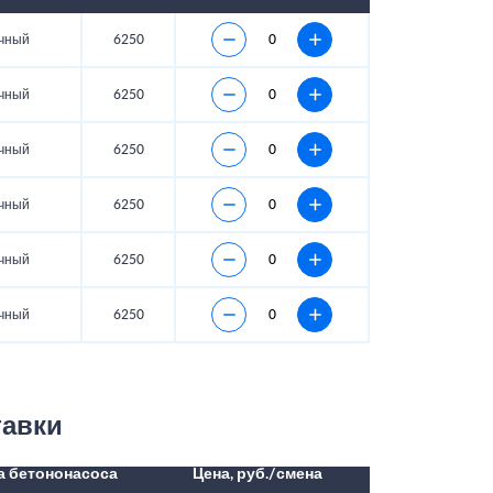
чный
6250
чный
6250
чный
6250
чный
6250
чный
6250
чный
6250
тавки
а бетононасоса
Цена, руб./смена