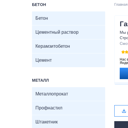
БЕТОН
Главная
Бетон
Га
Цементный раствор
Мы 
Стр
Бла
Смо
Керамзитобетон
полу
вас 
газ
Нас 
Цемент
Янде
безо
МЕТАЛЛ
Металлопрокат
Профнастил
Штакетник