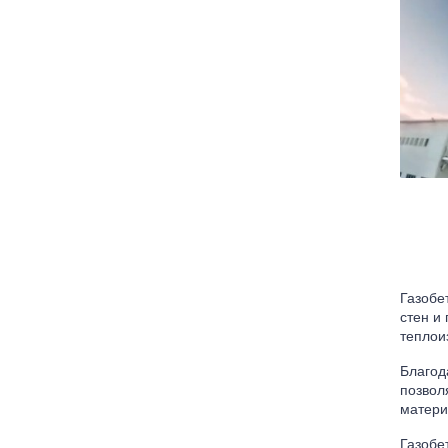
Газобе
стен и
теплои
Благод
позвол
матери
Газобе