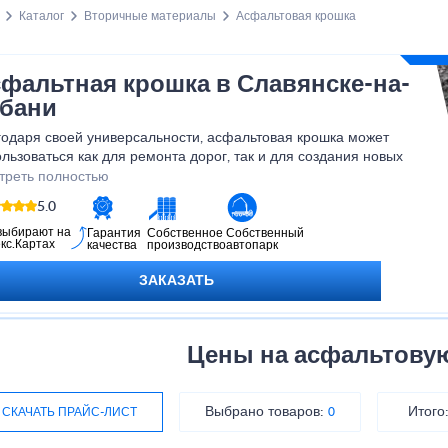
Каталог
Вторичные материалы
Асфальтовая крошка
фальтная крошка в Славянске-на-
бани
годаря своей универсальности, асфальтовая крошка может
льзоваться как для ремонта дорог, так и для создания новых
рытий. Наша команда специалистов гарантирует высокое
треть полностью
ство продукта и оперативную доставку. Приобретая асфальтовую
5.0
ку у нас, вы получаете надежный и долговечный материал,
рый прослужит вам долгие годы. Не упустите возможность
выбирают на
Гарантия
Собственное
Собственный
кс.Картах
качества
производство
автопарк
чшить качество ваших строительных проектов с помощью нашей
альтовой крошки!
ЗАКАЗАТЬ
Цены на асфальтову
Выбрано товаров:
Итого
СКАЧАТЬ ПРАЙС-ЛИСТ
0