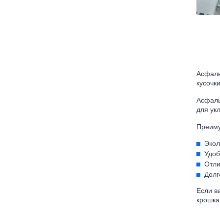
Асфаль
кусочк
Асфаль
для ук
Преиму
Экол
Удоб
Отли
Долг
Если в
крошка