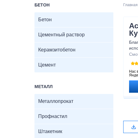
БЕТОН
Главная
Бетон
Ас
Ку
Цементный раствор
Бла
испо
Керамзитобетон
пок
Смо
каче
Цемент
крош
кото
Нас 
Янде
улу
асф
МЕТАЛЛ
Металлопрокат
Профнастил
Штакетник