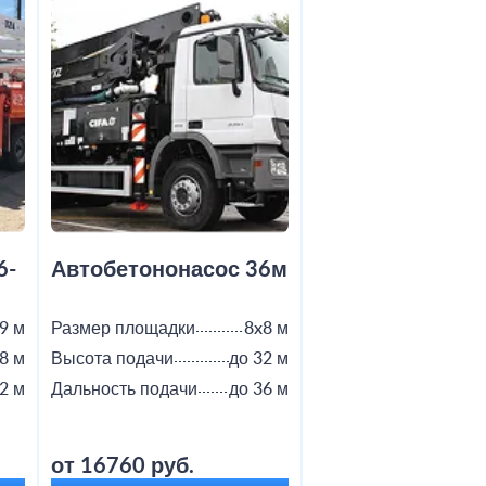
6-
Автобетононасос 36м
Автобетононас
9 м
Размер площадки
8x8 м
Размер площадки
8 м
Высота подачи
до 32 м
Высота подачи
2 м
Дальность подачи
до 36 м
Дальность подачи
от 16760 руб.
от 18800 руб.