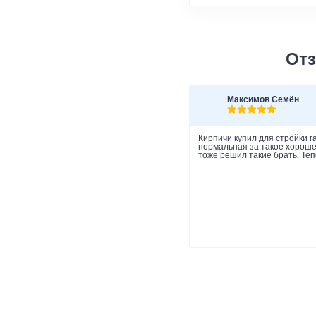
Отз
Максимов Семён
Кирпичи купил для стройки г
нормальная за такое хорошее
тоже решил такие брать. Теп