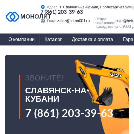
Адрес:
г. Славянск-на-Кубани, Пролетарская улиц
7 (861) 203-39-63
МОНОЛИТ
Отдел
zakaz@beton001.ru
snab@beto
Email:
снабжения:
Ежедневно с 9:00 
О компании
Каталог
Доставка и оплата
Гара
ЗВОНИТЕ!
СЛАВЯНСК-НА-
КУБАНИ
7 (861) 203-39-63