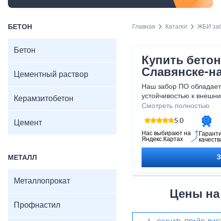
БЕТОН
Главная
Каталог
ЖБИ за
Бетон
Купить бето
Славянске-н
Цементный раствор
Наш забор ПО обладает
устойчивостью к внешни
Керамзитобетон
уверены, что ваше иму
Смотреть полностью
от посторонних глаз и 
5.0
Цемент
Приобретая бетонный за
качественный продукт, н
Нас выбирают на
Гарант
Яндекс.Картах
качеств
собственность находитс
МЕТАЛЛ
Металлопрокат
Цены на
Профнастил