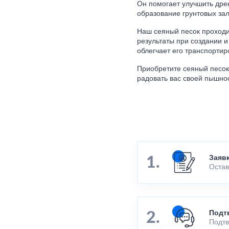
Он помогает улучшить дре
образование грунтовых за
Наш сеяный песок проходит
результаты при создании и 
облегчает его транспортир
Приобретите сеяный песок 
радовать вас своей пышно
Заяв
Остав
Подт
Подтв