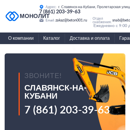
Адрес:
г. Славянск-на-Кубани, Пролетарская улиц
7 (861) 203-39-63
МОНОЛИТ
Отдел
zakaz@beton001.ru
snab@beto
Email:
снабжения:
Ежедневно с 9:00 
О компании
Каталог
Доставка и оплата
Гара
ЗВОНИТЕ!
СЛАВЯНСК-НА-
КУБАНИ
7 (861) 203-39-63