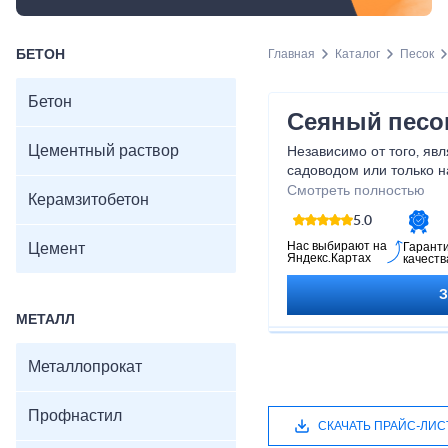
БЕТОН
Главная
Каталог
Песок
Бетон
Сеяный песо
Цементный раствор
Независимо от того, яв
садоводом или только н
садового искусства, на
Смотреть полностью
Керамзитобетон
незаменимым помощник
5.0
садовых мечтаний. Позв
нашим сеяным песком!
Нас выбирают на
Цемент
Гарант
Яндекс.Картах
качеств
МЕТАЛЛ
Металлопрокат
Профнастил
СКАЧАТЬ ПРАЙС-ЛИС