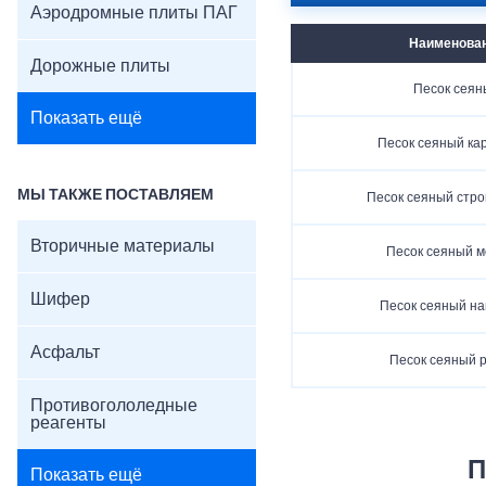
Аэродромные плиты ПАГ
Наименова
Дорожные плиты
Песок сеян
Показать ещё
Песок сеяный ка
МЫ ТАКЖЕ ПОСТАВЛЯЕМ
Песок сеяный стр
Вторичные материалы
Песок сеяный м
Шифер
Песок сеяный н
Асфальт
Песок сеяный 
Противогололедные
реагенты
П
Показать ещё