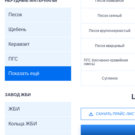
НЕРУДНЫЕ МАТЕРИАЛЫ
Песок намывной
Песок
Песок сеяный
Щебень
Песок крупнозернистый
Керамзит
Песок кварцевый
ПГС
ПГС (песчанно-гравийная
смесь)
Показать ещё
Суглинок
ЗАВОД ЖБИ
ЖБИ
СКАЧАТЬ ПРАЙС-ЛИС
Кольца ЖБИ