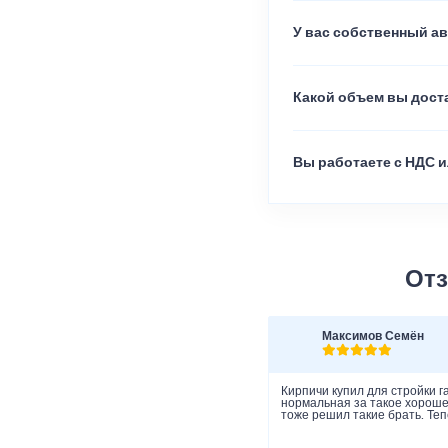
У вас собственный а
Какой объем вы доста
Вы работаете с НДС и
Отз
Максимов Семён
Кирпичи купил для стройки г
нормальная за такое хорошее
тоже решил такие брать. Теп