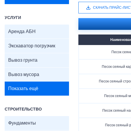
СКАЧАТЬ ПРАЙС-ЛИС
УСЛУГИ
Аренда АБН
Наименова
Экскаватор погрузчик
Песок сеян
Вывоз грунта
Песок сеяный ка
Вывоз мусора
Песок сеяный стр
Показать ещё
Песок сеяный м
СТРОИТЕЛЬСТВО
Песок сеяный н
Фундаменты
Песок сеяный 