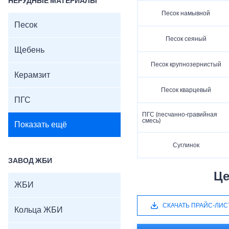
НЕРУДНЫЕ МАТЕРИАЛЫ
Песок намывной
Песок
Песок сеяный
Щебень
Песок крупнозернистый
Керамзит
Песок кварцевый
ПГС
ПГС (песчанно-гравийная
смесь)
Показать ещё
Суглинок
ЗАВОД ЖБИ
Це
ЖБИ
СКАЧАТЬ ПРАЙС-ЛИС
Кольца ЖБИ