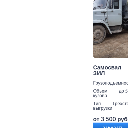
Самосвал
ЗИЛ
Грузоподъемнос
Объем
до 5
кузова
Тип
Трехст
выгрузки
от 3 500 руб