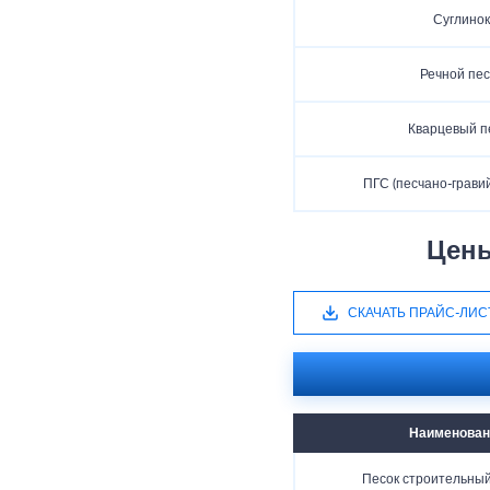
Суглинок
Речной пес
Кварцевый п
ПГС (песчано-грави
Цены
СКАЧАТЬ ПРАЙС-ЛИС
Наименован
Песок строительный