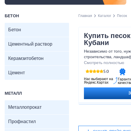
БЕТОН
Главная
Каталог
Песок
Бетон
Купить песок
Кубани
Цементный раствор
Независимо от того, нуж
строительства, ландшаф
Керамзитобетон
площадки, мы рады пре
Смотреть полностью
качественное и разноо
5.0
Цемент
песок - это не просто о
созданию прочных и кра
Нас выбирают на
Гарант
Яндекс.Картах
качеств
ландшафта и безопасно
детей. Позвольте нам п
МЕТАЛЛ
смелые идеи в реально
высококачественным пе
Металлопрокат
Профнастил