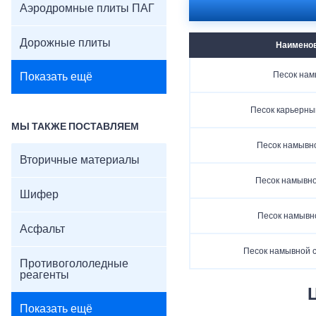
Аэродромные плиты ПАГ
Дорожные плиты
Наимено
Песок на
Показать ещё
Песок карьерны
МЫ ТАКЖЕ ПОСТАВЛЯЕМ
Песок намывн
Вторичные материалы
Песок намывно
Шифер
Песок намывн
Асфальт
Песок намывной 
Противогололедные
реагенты
Показать ещё