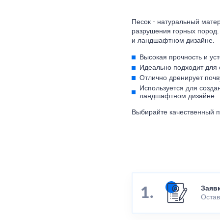
Песок - натуральный матер
разрушения горных пород. 
и ландшафтном дизайне.
Высокая прочность и ус
Идеально подходит для 
Отлично дренирует почв
Используется для созда
ландшафтном дизайне
Выбирайте качественный пе
Заяв
Остав