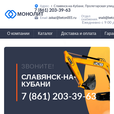
Адрес:
г. Славянск-на-Кубани, Пролетарская улиц
7 (861) 203-39-63
МОНОЛИТ
Отдел
zakaz@beton001.ru
snab@beto
Email:
снабжения:
Ежедневно с 9:00 
О компании
Каталог
Доставка и оплата
Гара
ЗВОНИТЕ!
СЛАВЯНСК-НА-
КУБАНИ
7 (861) 203-39-63