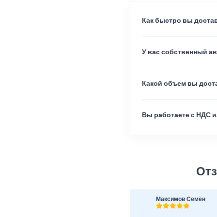
Как быстро вы достав
У вас собственный а
Какой объем вы доста
Вы работаете с НДС и
Отз
Максимов Семён