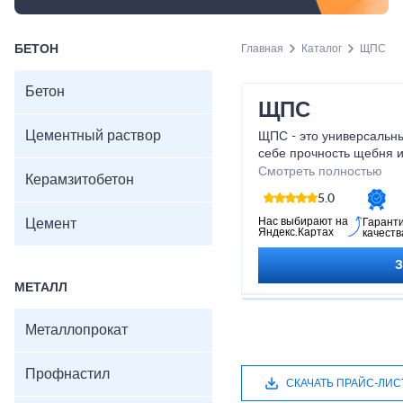
БЕТОН
Главная
Каталог
ЩПС
Бетон
ЩПС
Цементный раствор
ЩПС - это универсальны
себе прочность щебня и
обеспечивая идеальное
Смотреть полностью
Керамзитобетон
прочных и долговечных
5.0
вы получаете не только
и надежного партнера, 
Нас выбирают на
Цемент
Гарант
Яндекс.Картах
качеств
комплексное решение д
проекта. Доверьтесь о
команды и достигните в
МЕТАЛЛ
с нами!
Металлопрокат
Профнастил
СКАЧАТЬ ПРАЙС-ЛИС