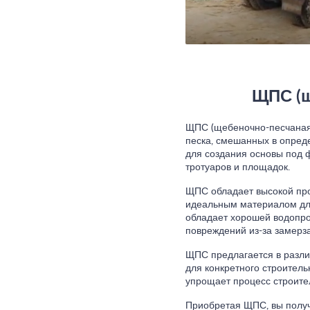
ЩПС (щ
ЩПС (щебеночно-песчаная 
песка, смешанных в опред
для создания основы под 
тротуаров и площадок.
ЩПС обладает высокой проч
идеальным материалом для
обладает хорошей водопро
повреждений из-за замерз
ЩПС предлагается в разли
для конкретного строитель
упрощает процесс строите
Приобретая ЩПС, вы получ