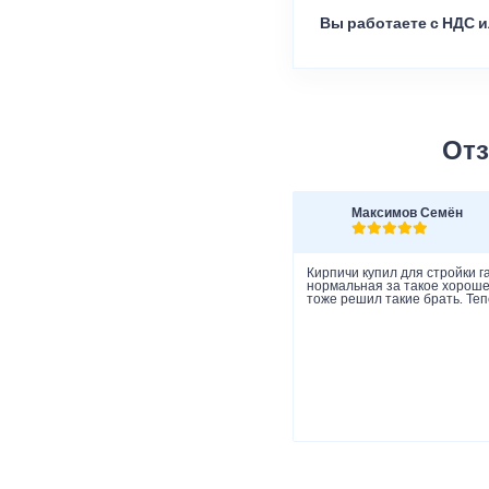
Вы работаете с НДС и
Отз
Максимов Семён
Кирпичи купил для стройки г
нормальная за такое хорошее
тоже решил такие брать. Теп