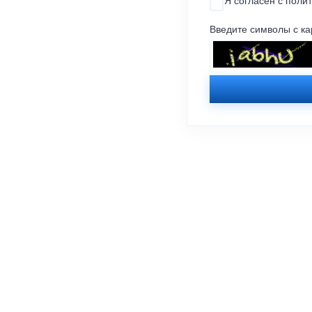
Я согласен с
поли
Введите символы с ка