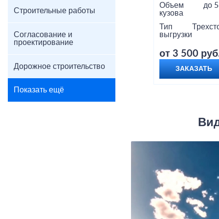
Объем
до 5
Строительные работы
кузова
Тип
Трехст
Согласование и
выгрузки
проектирование
от 3 500 руб
Дорожное строительство
ЗАКАЗАТЬ
Показать ещё
Вид