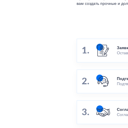
вам создать прочные и дол
Заяв
Остав
Подт
Подтв
Согл
Согла