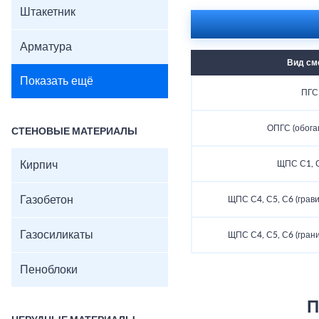
Штакетник
Арматура
Вид см
Показать ещё
ПГС
ОПГС (обога
СТЕНОВЫЕ МАТЕРИАЛЫ
Кирпич
ЩПС С1, С
Газобетон
ЩПС С4, С5, С6 (грав
Газосиликаты
ЩПС С4, С5, С6 (гран
Пеноблоки
П