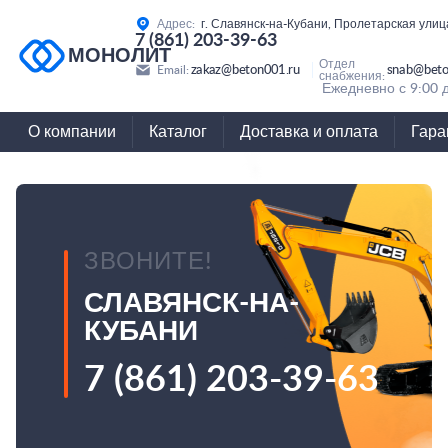
Адрес:
г. Славянск-на-Кубани, Пролетарская улиц
7 (861) 203-39-63
МОНОЛИТ
Отдел
zakaz@beton001.ru
snab@beto
Email:
снабжения:
Ежедневно с 9:00 
О компании
Каталог
Доставка и оплата
Гара
ЗВОНИТЕ!
СЛАВЯНСК-НА-
КУБАНИ
7 (861) 203-39-63