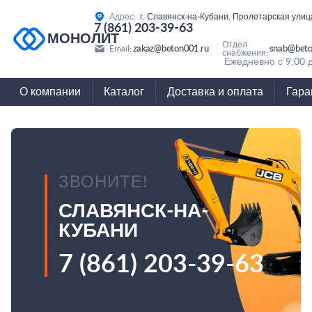
Адрес:
г. Славянск-на-Кубани, Пролетарская улиц
7 (861) 203-39-63
МОНОЛИТ
Отдел
zakaz@beton001.ru
snab@beto
Email:
снабжения:
Ежедневно с 9:00 
О компании
Каталог
Доставка и оплата
Гара
ЗВОНИТЕ!
СЛАВЯНСК-НА-
КУБАНИ
7 (861) 203-39-63