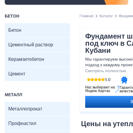
БЕТОН
Главная
Каталог
Фундаме
Бетон
Фундамент ш
под ключ в С
Цементный раствор
Кубани
Керамзитобетон
Мы гарантируем высоко
подход к каждому прое
специалистов возьмет на
Смотреть полностью
Цемент
проектирования до уста
5.0
уверены в безупречном 
возможность создать на
Нас выбирают на
Гарант
Яндекс.Картах
качеств
с помощью фундамента 
МЕТАЛЛ
Металлопрокат
Цены на утепл
Профнастил