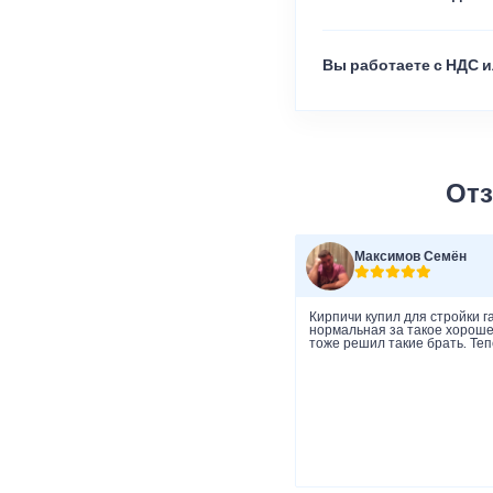
Вы работаете с НДС и
Отз
Максимов Семён
Кирпичи купил для стройки г
нормальная за такое хорошее
тоже решил такие брать. Теп