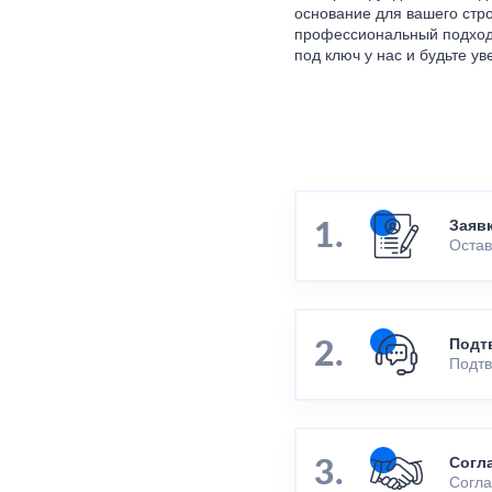
основание для вашего стр
профессиональный подход 
под ключ у нас и будьте у
Заяв
Остав
Подт
Подтв
Согл
Согла