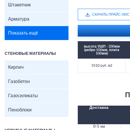
Штакетник
СКАЧАТЬ ПРАЙС-ЛИС
Арматура
Показать ещё
высота УШП - 200мм
(ребро 100мм, плита
СТЕНОВЫЕ МАТЕРИАЛЫ
100мм)
5510 руб. м2
Кирпич
Газобетон
П
Газосиликаты
Доставка
Пеноблоки
0-5 км