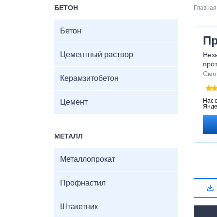
БЕТОН
Главная
Бетон
Пр
Цементный раствор
Неза
про
поез
Смо
Керамзитобетон
каче
на д
о б
Нас 
Цемент
Янде
реаг
МЕТАЛЛ
Металлопрокат
Профнастил
Штакетник