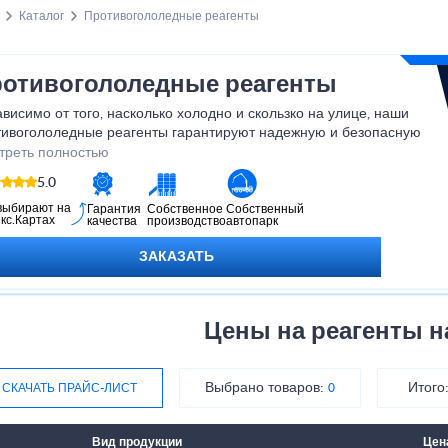
Каталог
Противогололедные реагенты
отивогололедные реагенты
висимо от того, насколько холодно и скользко на улице, наши
тивогололедные реагенты гарантируют надежную и безопасную
дку. Приобретая нашу продукцию, вы получаете не только
треть полностью
ственный товар, но и спокойствие, зная, что ваша безопасность
5.0
ороге находится под надежной защитой. Не откладывайте заботу
езопасности на зиму, выбирайте наши противогололедные
выбирают на
Гарантия
Собственное
Собственный
кс.Картах
качества
производство
автопарк
енты и путешествуйте с уверенностью!
ЗАКАЗАТЬ
Цены на реагенты 
Выбрано товаров:
Итого
СКАЧАТЬ ПРАЙС-ЛИСТ
0
Вид продукции
Цен