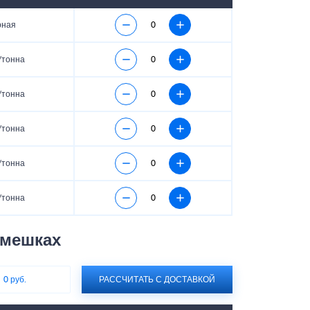
рная
/тонна
/тонна
/тонна
/тонна
/тонна
 мешках
:
0 руб.
РАССЧИТАТЬ С ДОСТАВКОЙ