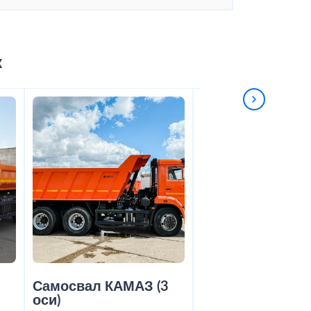
к
2
Самосвал КАМАЗ (3
Самосвал Shac
оси)